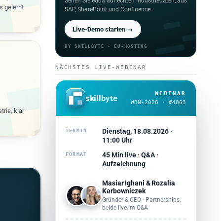
Sehen Sie edda auf echten Industriedaten, aus
s gelernt
SAP, SharePoint und Confluence.
Live-Demo starten →
BY SKILLBYTE · EU-HOSTING
NÄCHSTES LIVE-WEBINAR
WEBINAR
skill
byte
WBN-2026 · #4863
trie, klar
Dienstag, 18.08.2026 ·
TERMIN
11:00 Uhr
45 Min live · Q&A ·
FORMAT
Aufzeichnung
Masiar Ighani & Rozalia
Karbowniczek
Gründer & CEO · Partnerships,
beide live im Q&A