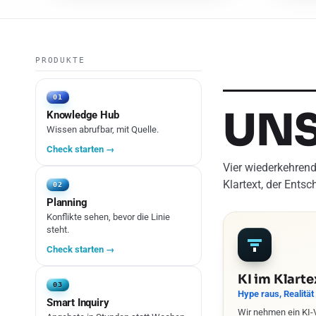
PRODUKTE
01
UN
Knowledge Hub
Wissen abrufbar, mit Quelle.
Check starten →
Vier wiederkehrend
Klartext, der Ents
02
Planning
Konflikte sehen, bevor die Linie
steht.
Check starten →
KI im Klarte
03
Hype raus, Realität 
Smart Inquiry
Wir nehmen ein KI-