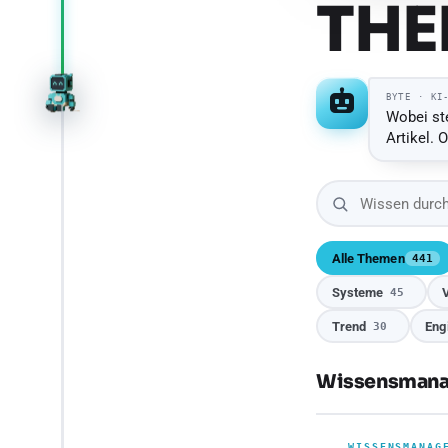
THE
BYTE · KI
Wobei st
Artikel. 
Alle Themen
441
Systeme
45
Trend
Eng
30
Wissensman
Baustein
WISSENSMANAG
WISSENSMANAG