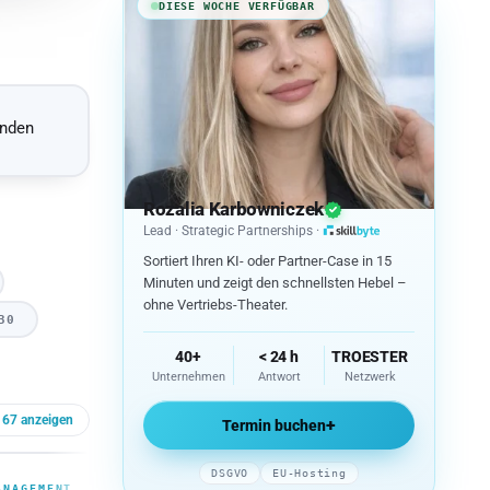
DIESE WOCHE VERFÜGBAR
enden
Rozalia Karbowniczek
Lead · Strategic Partnerships ·
skillbyte – Zur Startseite
Sortiert Ihren KI- oder Partner-Case in 15
Minuten und zeigt den schnellsten Hebel –
ohne Vertriebs-Theater.
30
40+
< 24 h
TROESTER
Unternehmen
Antwort
Netzwerk
e 67 anzeigen
+
Termin buchen
DSGVO
EU-Hosting
ANAGEMENT
ANAGEMENT