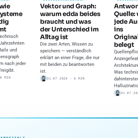
 wie
Vektor und Graph:
Antwor
Systeme
warum edda beides
Quelle:
dig
braucht und was
jede Au
mt
der Unterschied im
ins
Alltag ist
Origin
technisch
 Jahrzehnten
belegt
Die zwei Arten, Wissen zu
ails und
speichern — verständlich
Quellenpflic
sensgraph
erklärt an einer Frage, die nur
Anzeigefeat
m nach jeder
mit beiden zu beantworten
Architektur
reigibt.
ist.
Was techni
 6 MIN
dahinterst
31.07.2026 · 6 MIN
Halluzinati
31.07.20