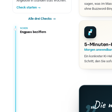
Angebote in Stunden statt Wochen.
sagen, was im Masc
Check starten →
ohne Buzzword-Bin
Alle drei Checks →
SEHEN
Engpass beziffern
5-Minuten-
Morgen anwendbar
Ein konkreter KI-Heb
Schritt, den Sie so
„
„Die 