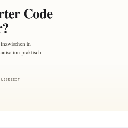
rter Code
r?
Recht
 inzwischen in
nisation praktisch
ENGINEERING
 LESEZEIT