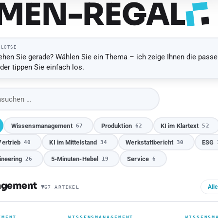
MEN-
REGAL
-LOTSE
ehen Sie gerade? Wählen Sie ein Thema – ich zeige Ihnen die pass
Oder tippen Sie einfach los.
Wissensmanagement
Produktion
KI im Klartext
67
62
52
Vertrieb
KI im Mittelstand
Werkstattbericht
ESG
40
34
30
ineering
5-Minuten-Hebel
Service
26
19
6
agement
All
67 ARTIKEL
Baustein
Baustein
EMENT
WISSENSMANAGEMENT
WISSENSM
EMENT
WISSENSMANAGEMENT
WISSENSM