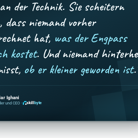
an der Technik. Sie scheitern
, dass niemand vorher
rechnet hat,
was der Engpass
ch kostet
. Und niemand hinterhe
isst,
ob er kleiner geworden ist
.
ar Ighani
skill
byte
er und CEO ·