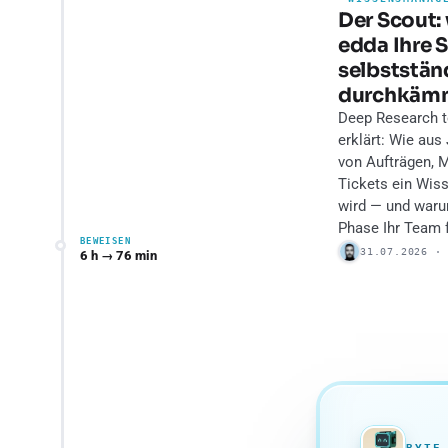
Der Scout:
edda Ihre 
selbststän
durchkäm
Deep Research 
erklärt: Wie aus
von Aufträgen, M
Tickets ein Wis
wird — und waru
Phase Ihr Team f
BEWEISEN
31.07.2026 ·
6 h → 76 min