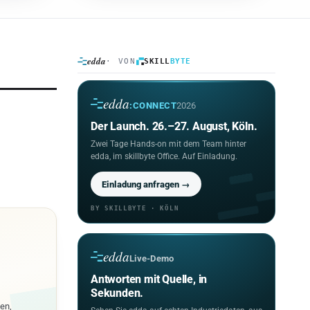
edda
· VON
SKILL
BYTE
edda
:CONNECT
2026
Der Launch. 26.–27. August, Köln.
Zwei Tage Hands-on mit dem Team hinter
edda, im skillbyte Office. Auf Einladung.
Einladung anfragen →
BY SKILLBYTE · KÖLN
edda
Live-Demo
Antworten mit Quelle, in
Sekunden.
sen,