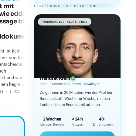
t mit
EINFÜHRUNG UND BETREUUNG
 wie edda
ssage bis
ONBOARDING-SLOTS FREI
aldokument
ht ist kein
ure, sondern eine
entscheidung.
sch
Hendrik Klein
eckt und warum es
31.07.2026 · 6 MIN
onen begrenzt.
Lead · Customer Success ·
skillbyte – Zur Startseite
31.
26 · 6 MIN
Zeigt Ihnen in 20 Minuten, wie der Pilot bei
Ihnen abläuft: Woche für Woche, mit den
Leuten, die am Ende damit arbeiten.
2 Wochen
< 24 h
40+
bis zum Beweis
Antwort
Einführungen