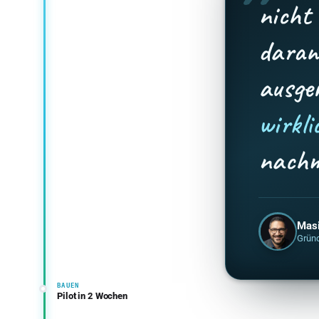
nicht 
daran
ausge
wirkli
nachm
Masi
Gründ
BAUEN
Pilot in 2 Wochen