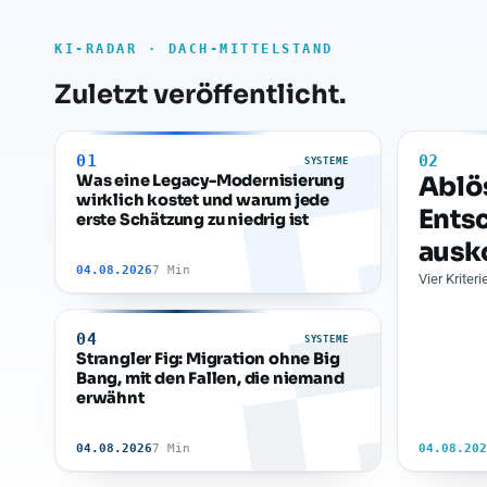
KI-RADAR · DACH-MITTELSTAND
Zuletzt veröffentlicht.
01
02
SYSTEME
Was eine Legacy-Modernisierung
Ablö
wirklich kostet und warum jede
Ents
erste Schätzung zu niedrig ist
aus
04.08.2026
7 Min
Vier Kriter
04
SYSTEME
Strangler Fig: Migration ohne Big
Bang, mit den Fallen, die niemand
erwähnt
04.08.2026
7 Min
04.08.202