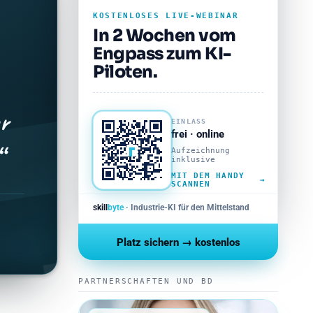
KOSTENLOSES LIVE-WEBINAR
In 2 Wochen vom
Engpass zum KI-
Piloten.
r
EINLASS
frei · online
“
Aufzeichnung
inklusive
MIT DEM HANDY
→
SCANNEN
skill
byte
· Industrie-KI für den Mittelstand
Platz sichern → kostenlos
PARTNERSCHAFTEN UND BD