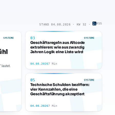
RSS
STAND 04.08.2026 · KW 32 ·
03
SYSTEME
SYSTEME
Geschäftsregeln aus Altcode
extrahieren: wie aus zwanzig
ühl
Jahren Logik eine Liste wird
04.08.2026
7 Min
 lautet.
05
SYSTEME
Technische Schulden beziffern:
vier Kennzahlen, die eine
Geschäftsführung akzeptiert
04.08.2026
7 Min