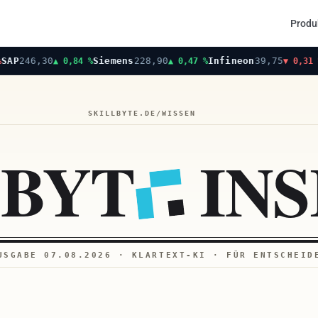
Produ
246,30
Siemens
228,90
Infineon
39,75
AB
▲ 0,84 %
▲ 0,47 %
▼ 0,31 %
SKILLBYTE.DE/WISSEN
LBYT
INS
USGABE
07.08.2026
· KLARTEXT-KI · FÜR ENTSCHEID