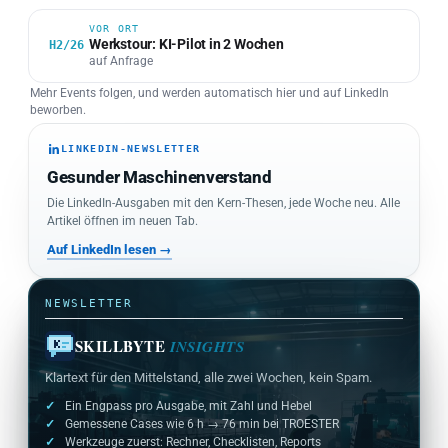
30 Min · online
VOR ORT
Werkstour: KI-Pilot in 2 Wochen
H2/26
auf Anfrage
Mehr Events folgen, und werden automatisch hier und auf LinkedIn
beworben.
LINKEDIN-NEWSLETTER
Gesunder Maschinenverstand
Die LinkedIn-Ausgaben mit den Kern-Thesen, jede Woche neu. Alle
Artikel öffnen im neuen Tab.
Auf LinkedIn lesen →
NEWSLETTER
SKILLBYTE
INSIGHTS
Klartext für den Mittelstand, alle zwei Wochen, kein Spam.
Ein Engpass pro Ausgabe, mit Zahl und Hebel