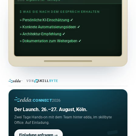
ergebnis.txt · skillbyte
$ WAS SIE NACH DEM GESPRÄCH ERHALTEN
> Persönliche KI-Einschätzung
✓
> Konkrete Automatisierungsideen
✓
> Architektur-Empfehlung
✓
> Dokumentation zum Weitergeben
✓
> Keine Verkaufsverpflichtung
✓
$
edda
· VON
SKILL
BYTE
edda
:CONNECT
2026
Der Launch. 26.–27. August, Köln.
Zwei Tage Hands-on mit dem Team hinter edda, im skillbyte
Office. Auf Einladung.