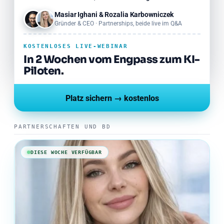
45 Min live · Q&A · Aufzeichnung
FORMAT
Masiar Ighani & Rozalia Karbowniczek
Gründer & CEO · Partnerships, beide live im Q&A
KOSTENLOSES LIVE-WEBINAR
In 2 Wochen vom Engpass zum KI-
Piloten.
Platz sichern → kostenlos
PARTNERSCHAFTEN UND BD
DIESE WOCHE VERFÜGBAR