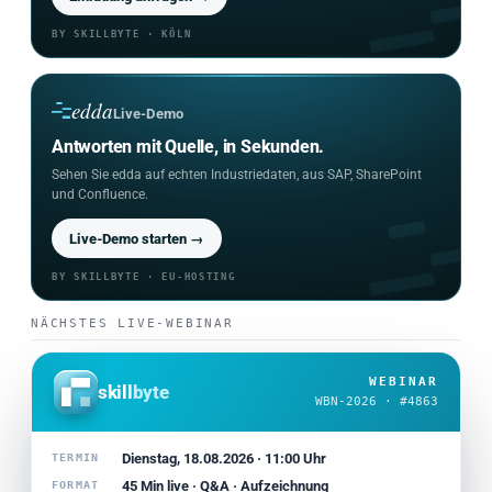
Einladung anfragen →
BY SKILLBYTE · KÖLN
edda
Live-Demo
Antworten mit Quelle, in Sekunden.
Sehen Sie edda auf echten Industriedaten, aus SAP, SharePoint
und Confluence.
Live-Demo starten →
BY SKILLBYTE · EU-HOSTING
NÄCHSTES LIVE-WEBINAR
WEBINAR
skill
byte
WBN-2026 · #4863
Dienstag, 18.08.2026 · 11:00 Uhr
TERMIN