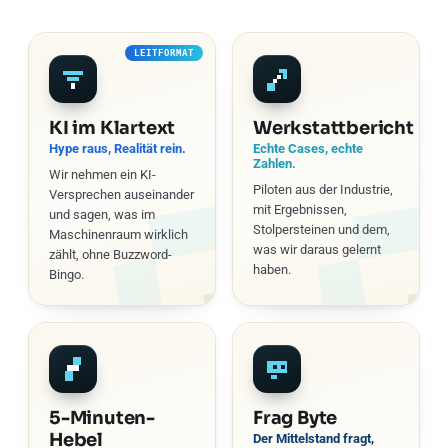
betreibt.
LEITFORMAT
KI im Klartext
Werkstattbericht
Hype raus, Realität rein.
Echte Cases, echte
Zahlen.
Wir nehmen ein KI-
Piloten aus der Industrie,
Versprechen auseinander
mit Ergebnissen,
und sagen, was im
Stolpersteinen und dem,
Maschinenraum wirklich
was wir daraus gelernt
zählt, ohne Buzzword-
haben.
Bingo.
5-Minuten-
Frag Byte
Hebel
Der Mittelstand fragt,