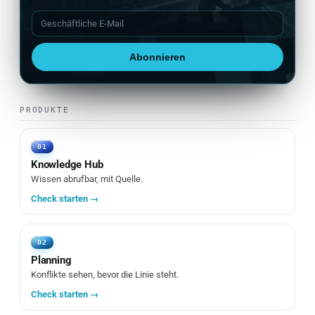
Gemessene Cases wie 6 h → 76 min bei TROESTER
Werkzeuge zuerst: Rechner, Checklisten, Reports
Abonnieren
PRODUKTE
01
Knowledge Hub
Wissen abrufbar, mit Quelle.
Check starten →
02
Planning
Konflikte sehen, bevor die Linie steht.
Check starten →