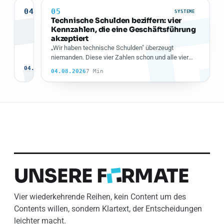
auskommt
beantworten
04
05
SYSTEME
SYSTEME
und
Strangler
Technische Schulden beziffern: vier
der
Fig:
Kennzahlen, die eine Geschäftsführung
Fall,
Migration
akzeptiert
in
ohne
Das
„Wir haben technische Schulden" überzeugt
dem
Big
Muster
niemanden. Diese vier Zahlen schon und alle vier
die
Bang,
7
ist
lassen sich aus vorhandenen Systemen ziehen.
04.08.2026
richtige
04.08.2026
Min
7 Min
mit
bekannt,
Antwort
den
die
„nichts
Fallen,
Umsetzung
tun"
die
scheitert
lautet.
niemand
an
erwähnt
drei
Stellen:
Datenhoheit,
doppelte
Wahrheit
UNSERE
F
RMATE
und
die
Frage,
Vier wiederkehrende Reihen, kein Content um des
wer
Contents willen, sondern Klartext, der Entscheidungen
die
Fassade
leichter macht.