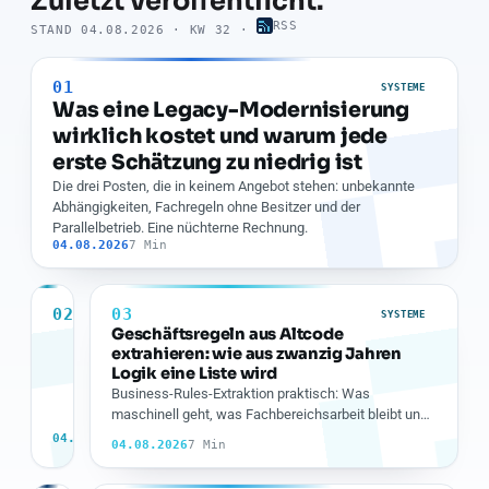
Zuletzt veröffentlicht.
RSS
STAND 04.08.2026 · KW 32 ·
01
SYSTEME
Was eine Legacy-Modernisierung
wirklich kostet und warum jede
erste Schätzung zu niedrig ist
Die drei Posten, die in keinem Angebot stehen: unbekannte
Abhängigkeiten, Fachregeln ohne Besitzer und der
Parallelbetrieb. Eine nüchterne Rechnung.
04.08.2026
7 Min
02
03
SYSTEME
SYSTEME
Ablösen
Geschäftsregeln aus Altcode
oder
extrahieren: wie aus zwanzig Jahren
modernisieren?
Logik eine Liste wird
Die
Vier
Business-Rules-Extraktion praktisch: Was
Entscheidungsmatrix,
Kriterien,
maschinell geht, was Fachbereichsarbeit bleibt und
die
7
die
woran man erkennt, dass eine Regel tot ist.
04.08.2026
04.08.2026
Min
7 Min
ohne
die
Bauchgefühl
Frage