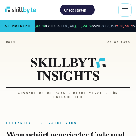
Check starten →
skillbyte – Zur Startseite
DAX
24.212
NVIDIA
178,40
ASML
812,60
SAP
2
KI-MÄRKTE
▲ 0,42 %
▲ 1,24 %
▼ 0,58 %
KÖLN
06.08.2026
SKILLBYT
INSIGHTS
AUSGABE
06.08.2026
· KLARTEXT-KI · FÜR
ENTSCHEIDER
Recht
ENGINEERING
LEITARTIKEL · ENGINEERING
Wem gehört generierter Code und