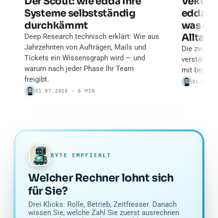
Der Scout: wie edda Ihre
Vektor
Systeme selbstständig
edda b
durchkämmt
was der
Alltag i
Deep Research technisch erklärt: Wie aus
Jahrzehnten von Aufträgen, Mails und
Die zwei A
Tickets ein Wissensgraph wird — und
verständlic
warum nach jeder Phase Ihr Team
mit beiden 
freigibt.
31.07.2
31.07.2026 · 6 MIN
BYTE EMPFIEHLT
Welcher Rechner lohnt sich
für Sie?
Drei Klicks: Rolle, Betrieb, Zeitfresser. Danach
wissen Sie, welche Zahl Sie zuerst ausrechnen