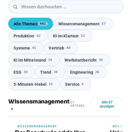
Alle Themen
Wissensmanagement
441
67
Produktion
KI im Klartext
62
52
Systeme
Vertrieb
45
40
KI im Mittelstand
Werkstattbericht
34
30
ESG
Trend
Engineering
30
30
26
5-Minuten-Hebel
Service
19
6
Wissensmanagement
Alle 67
67
ARTIKEL
anzeigen
Baustein
Baustein
WISSENSMANAGEMENT
WISSENSM
WISSENSMANAGEMENT
WISSENSM