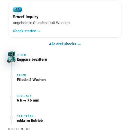
03
Smart Inquiry
Angebote in Stunden statt Wochen.
Check starten →
Alle drei Checks →
SEHEN
Engpass beziffern
BAUEN
Pilot in 2 Wochen
BEWEISEN
6 h → 76 min
SKALIEREN
edda im Betrieb