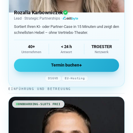
Rozalia Karbowniczek
Lead · Strategic Partnerships ·
skillbyte – Zur Startseite
Sortiert Ihren KI- oder Partner-Case in 15 Minuten und zeigt den
schnellsten Hebel – ohne Vertriebs-Theater.
40+
< 24 h
TROESTER
Unternehmen
Antwort
Netzwerk
+
Termin buchen
DSGVO
EU-Hosting
EINFÜHRUNG UND BETREUUNG
ONBOARDING-SLOTS FREI